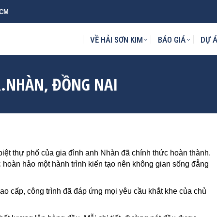
HCM
KIM
BÁO GIÁ
DỰ ÁN
MẪU THIẾT KẾ
TIN TỨC
L
VỀ HẢI SƠN KIM
BÁO GIÁ
DỰ 
R.NHÀN, ĐỒNG NAI
biệt thự phố của gia đình anh Nhàn đã chính thức hoàn thành.
c hoàn hảo một hành trình kiến tạo nên không gian sống đẳng
u cao cấp, công trình đã đáp ứng mọi yêu cầu khắt khe của chủ