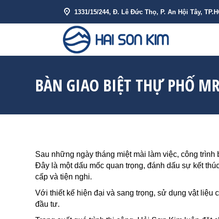
1331/15/244, Đ. Lê Đức Thọ, P. An Hội Tây, TP.
VỀ HẢI SƠN 
BÀN GIAO BIỆT THỰ PHỐ M
Sau những ngày tháng miệt mài làm việc, công trình 
Đây là một dấu mốc quan trọng, đánh dấu sự kết thú
cấp và tiện nghi.
Với thiết kế hiện đại và sang trọng, sử dụng vật liệ
đầu tư.