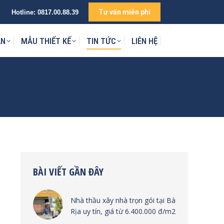
Tư vấn miễn phí
Hotline:
0817.00.88.39
IÊN HỆ
ÁN
MẪU THIẾT KẾ
TIN TỨC
LIÊN HỆ
BÀI VIẾT GẦN ĐÂY
Nhà thầu xây nhà trọn gói tại Bà
Rịa uy tín, giá từ 6.400.000 đ/m2