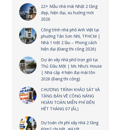
22+ Mẫu nhà mái Nhật 2 tầng
đẹp, hiện đại, xu hướng mới
2026
Công trình nhà phố Anh Việt tại
phường Tân Sơn Nhì, TPHCM |
Nhà 1 trệt 2 lầu – Phong cách
hiện đại (Đang thi công 2026)
Dự án xây nhà phố trọn gói tại
Thủ Dầu Một | Ms Như’s House
| Nhà cấp 4 hiện đại mái tôn
2026 (Đang thi công)
CHƯƠNG TRÌNH KHẢO SÁT VÀ
TẶNG BẢN VẼ CÔNG NĂNG
HOÀN TOÀN MIỄN PHÍ ĐẾN
HẾT THÁNG 07 (ÂL)
Dự toán chi phí xây nhà 2 tầng
60m2 chi tiết, giá tốt