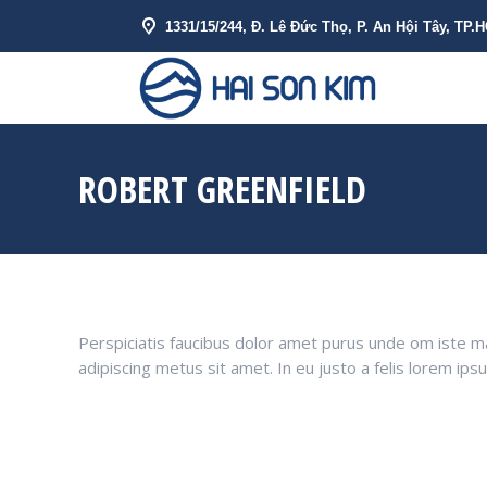
1331/15/244, Đ. Lê Đức Thọ, P. An Hội Tây, TP.
VỀ HẢI SƠN 
ROBERT GREENFIELD
Perspiciatis faucibus dolor amet purus unde om iste matt
adipiscing metus sit amet. In eu justo a felis lorem ip