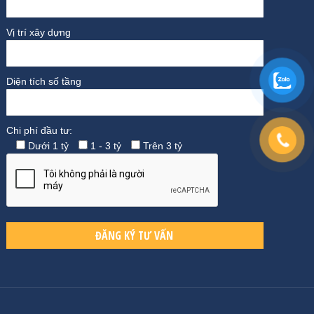
Vị trí xây dựng
Diện tích số tầng
Chi phí đầu tư:
Dưới 1 tỷ
1 - 3 tỷ
Trên 3 tỷ