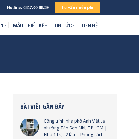
Tư vấn miễn phí
Hotline:
0817.00.88.39
IÊN HỆ
ÁN
MẪU THIẾT KẾ
TIN TỨC
LIÊN HỆ
BÀI VIẾT GẦN ĐÂY
Công trình nhà phố Anh Việt tại
phường Tân Sơn Nhì, TPHCM |
Nhà 1 trệt 2 lầu – Phong cách