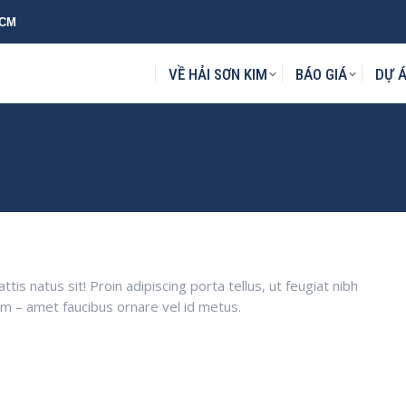
HCM
KIM
BÁO GIÁ
DỰ ÁN
MẪU THIẾT KẾ
TIN TỨC
L
VỀ HẢI SƠN KIM
BÁO GIÁ
DỰ 
is natus sit! Proin adipiscing porta tellus, ut feugiat nibh
sum – amet faucibus ornare vel id metus.