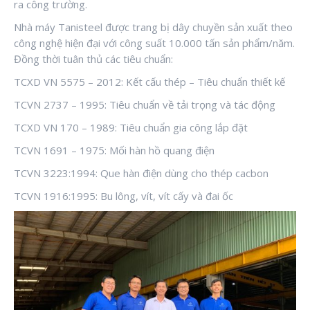
ra công trường.
Nhà máy Tanisteel được trang bị dây chuyền sản xuất theo
công nghệ hiện đại với công suất 10.000 tấn sản phẩm/năm.
Đồng thời tuân thủ các tiêu chuẩn:
TCXD VN 5575 – 2012: Kết cấu thép – Tiêu chuẩn thiết kế
TCVN 2737 – 1995: Tiêu chuẩn về tải trọng và tác động
TCXD VN 170 – 1989: Tiêu chuẩn gia công lắp đặt
TCVN 1691 – 1975: Mối hàn hồ quang điện
TCVN 3223:1994: Que hàn điện dùng cho thép cacbon
TCVN 1916:1995: Bu lông, vít, vít cấy và đai ốc