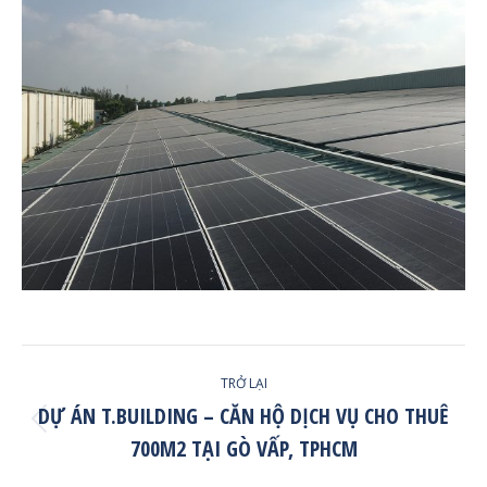
Post
TRỞ LẠI
Navigation
DỰ ÁN T.BUILDING – CĂN HỘ DỊCH VỤ CHO THUÊ
Trở
700M2 TẠI GÒ VẤP, TPHCM
lại
post: