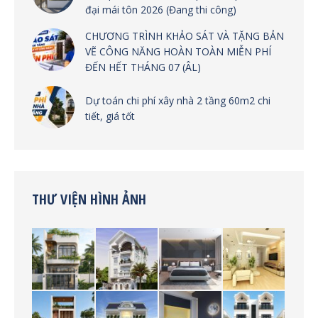
đại mái tôn 2026 (Đang thi công)
CHƯƠNG TRÌNH KHẢO SÁT VÀ TẶNG BẢN
VẼ CÔNG NĂNG HOÀN TOÀN MIỄN PHÍ
ĐẾN HẾT THÁNG 07 (ÂL)
Dự toán chi phí xây nhà 2 tầng 60m2 chi
tiết, giá tốt
THƯ VIỆN HÌNH ẢNH