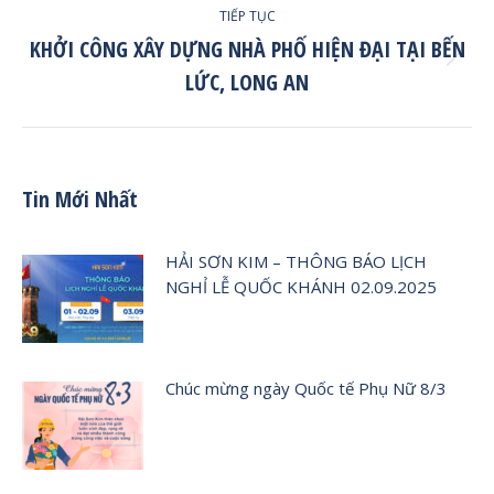
TIẾP TỤC
KHỞI CÔNG XÂY DỰNG NHÀ PHỐ HIỆN ĐẠI TẠI BẾN
Tiếp
LỨC, LONG AN
tục
post:
Tin Mới Nhất
HẢI SƠN KIM – THÔNG BÁO LỊCH
NGHỈ LỄ QUỐC KHÁNH 02.09.2025
Chúc mừng ngày Quốc tế Phụ Nữ 8/3