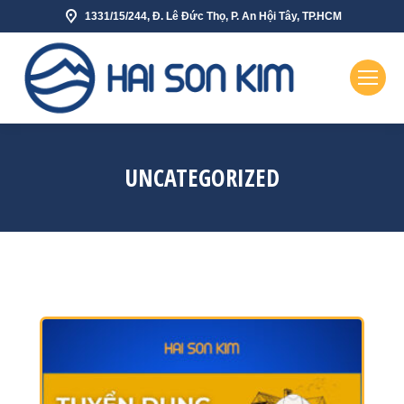
1331/15/244, Đ. Lê Đức Thọ, P. An Hội Tây, TP.HCM
UNCATEGORIZED