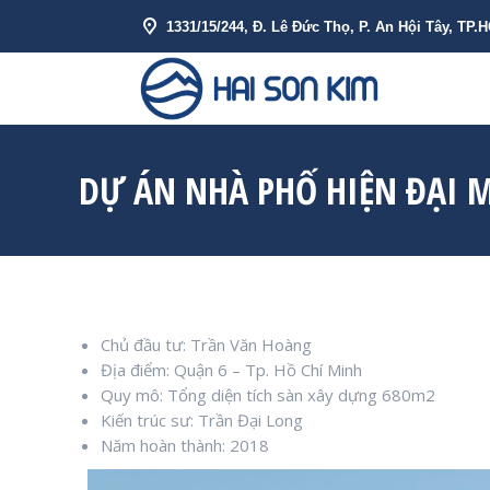
1331/15/244, Đ. Lê Đức Thọ, P. An Hội Tây, TP.
VỀ HẢI SƠN 
DỰ ÁN NHÀ PHỐ HIỆN ĐẠI 
Chủ đầu tư: Trần Văn Hoàng
Địa điểm: Quận 6 – Tp. Hồ Chí Minh
Quy mô: Tổng diện tích sàn xây dựng 680m2
Kiến trúc sư: Trần Đại Long
Năm hoàn thành: 2018