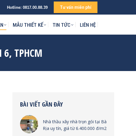
Tư vấn miễn phí
Hotline:
0817.00.88.39
IÊN HỆ
ÁN
MẪU THIẾT KẾ
TIN TỨC
LIÊN HỆ
 6, TPHCM
BÀI VIẾT GẦN ĐÂY
Nhà thầu xây nhà trọn gói tại Bà
Rịa uy tín, giá từ 6.400.000 đ/m2