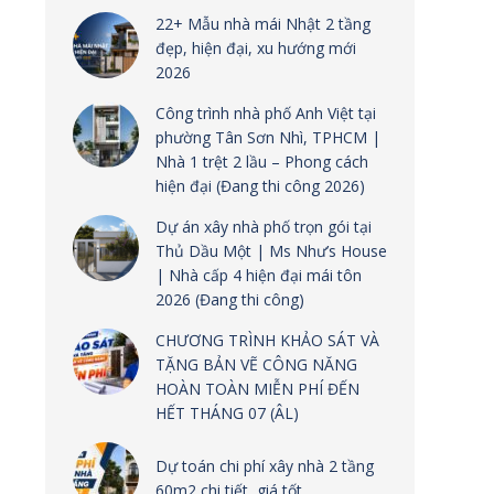
22+ Mẫu nhà mái Nhật 2 tầng
đẹp, hiện đại, xu hướng mới
2026
Công trình nhà phố Anh Việt tại
phường Tân Sơn Nhì, TPHCM |
Nhà 1 trệt 2 lầu – Phong cách
hiện đại (Đang thi công 2026)
Dự án xây nhà phố trọn gói tại
Thủ Dầu Một | Ms Như’s House
| Nhà cấp 4 hiện đại mái tôn
2026 (Đang thi công)
CHƯƠNG TRÌNH KHẢO SÁT VÀ
TẶNG BẢN VẼ CÔNG NĂNG
HOÀN TOÀN MIỄN PHÍ ĐẾN
HẾT THÁNG 07 (ÂL)
Dự toán chi phí xây nhà 2 tầng
60m2 chi tiết, giá tốt