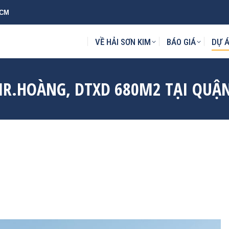
HCM
KIM
BÁO GIÁ
DỰ ÁN
MẪU THIẾT KẾ
TIN TỨC
L
VỀ HẢI SƠN KIM
BÁO GIÁ
DỰ 
MR.HOÀNG, DTXD 680M2 TẠI QUẬN