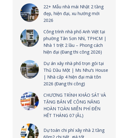
22+ Mẫu nhà mái Nhật 2 tầng
đẹp, hiện đại, xu hướng mới
2026
Công trình nhà phố Anh Việt tại
phường Tân Sơn Nhì, TPHCM |
Nhà 1 trệt 2 lầu – Phong cách
hiện đại (Đang thi công 2026)
Dự án xây nhà phố trọn gói tại
Thủ Dầu Một | Ms Như’s House
| Nhà cấp 4 hiện đại mái tôn
2026 (Đang thi công)
CHƯƠNG TRÌNH KHẢO SÁT VÀ
TẶNG BẢN VẼ CÔNG NĂNG
HOÀN TOÀN MIỄN PHÍ ĐẾN
HẾT THÁNG 07 (ÂL)
Dự toán chi phí xây nhà 2 tầng
60m2 chi tiết, giá tốt