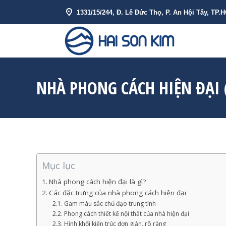
1331/15/244, Đ. Lê Đức Thọ, P. An Hội Tây, TP.
VỀ HẢI SƠN 
NHÀ PHONG CÁCH HIỆN ĐẠI 
Mục lục
Nhà phong cách hiện đại là gì?
Các đặc trưng của nhà phong cách hiện đại
Gam màu sắc chủ đạo trung tính
Phong cách thiết kế nội thất của nhà hiện đại
Hình khối kiến trúc đơn giản, rõ ràng