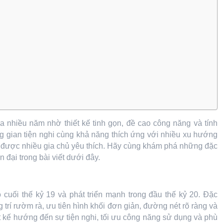
 nhiều năm nhờ thiết kế tinh gọn, đề cao công năng và tính
g gian tiện nghi cùng khả năng thích ứng với nhiều xu hướng
n được nhiều gia chủ yêu thích. Hãy cùng khám phá những đặc
 đại trong bài viết dưới đây.
 cuối thế kỷ 19 và phát triển mạnh trong đầu thế kỷ 20. Đặc
g trí rườm rà, ưu tiên hình khối đơn giản, đường nét rõ ràng và
t kế hướng đến sự tiện nghi, tối ưu công năng sử dụng và phù