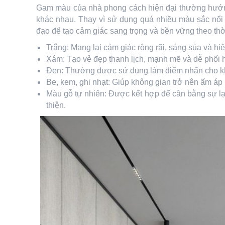
Gam màu của nhà phong cách hiện đại thường hướng đ
khác nhau. Thay vì sử dụng quá nhiều màu sắc nổi 
đạo để tạo cảm giác sang trọng và bền vững theo thờ
Trắng: Mang lại cảm giác rộng rãi, sáng sủa và hiệ
Xám: Tạo vẻ đẹp thanh lịch, mạnh mẽ và dễ phối hợ
Đen: Thường được sử dụng làm điểm nhấn cho khu
Be, kem, ghi nhạt: Giúp không gian trở nên ấm áp
Màu gỗ tự nhiên: Được kết hợp để cân bằng sự lạ
thiện.