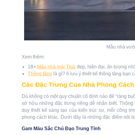
Mẫu nhà vườn
Xem thêm:
18+
Mẫu nhà mái Thái
đẹp, hiện đại, ấn tượng nh
Thông tầng
là gì? 6 lưu ý thiết kế thông tầng bạn c
Các Đặc Trưng Của Nhà Phong Cách 
Dù không có một quy chuẩn cố định nào để “ràng buộc
sở hữu những đặc trưng riêng dễ nhận biết. Thông q
duy thiết kế sáng tạo của kiến trúc sư, mỗi công t
phong cách khác. Dưới đây là những đặc điểm nổi bậ
Gam Màu Sắc Chủ Đạo Trung Tính