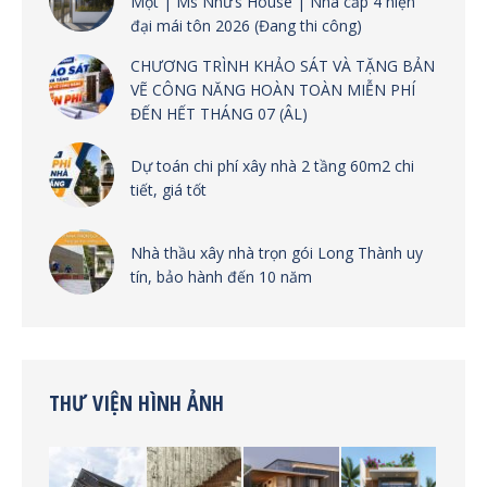
Một | Ms Như’s House | Nhà cấp 4 hiện
đại mái tôn 2026 (Đang thi công)
CHƯƠNG TRÌNH KHẢO SÁT VÀ TẶNG BẢN
VẼ CÔNG NĂNG HOÀN TOÀN MIỄN PHÍ
ĐẾN HẾT THÁNG 07 (ÂL)
Dự toán chi phí xây nhà 2 tầng 60m2 chi
tiết, giá tốt
Nhà thầu xây nhà trọn gói Long Thành uy
tín, bảo hành đến 10 năm
THƯ VIỆN HÌNH ẢNH