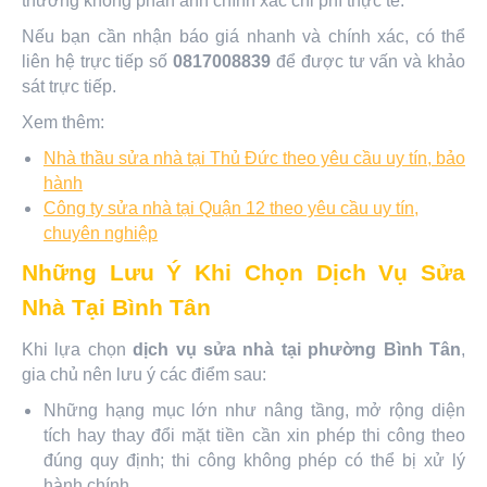
thường không phản ánh chính xác chi phí thực tế.
Nếu bạn cần nhận báo giá nhanh và chính xác, có thể
liên hệ trực tiếp số
0817008839
để được tư vấn và khảo
sát trực tiếp.
Xem thêm:
Nhà thầu sửa nhà tại Thủ Đức theo yêu cầu uy tín, bảo
hành
Công ty sửa nhà tại Quận 12 theo yêu cầu uy tín,
chuyên nghiệp
Những Lưu Ý Khi Chọn Dịch Vụ Sửa
Nhà Tại Bình Tân
Khi lựa chọn
dịch vụ sửa nhà tại phường Bình Tân
,
gia chủ nên lưu ý các điểm sau:
Những hạng mục lớn như nâng tầng, mở rộng diện
tích hay thay đổi mặt tiền cần xin phép thi công theo
đúng quy định; thi công không phép có thể bị xử lý
hành chính.