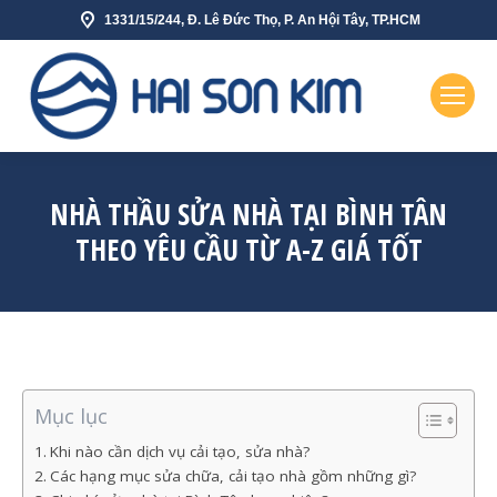
1331/15/244, Đ. Lê Đức Thọ, P. An Hội Tây, TP.HCM
NHÀ THẦU SỬA NHÀ TẠI BÌNH TÂN
THEO YÊU CẦU TỪ A-Z GIÁ TỐT
Mục lục
Khi nào cần dịch vụ cải tạo, sửa nhà?
Các hạng mục sửa chữa, cải tạo nhà gồm những gì?