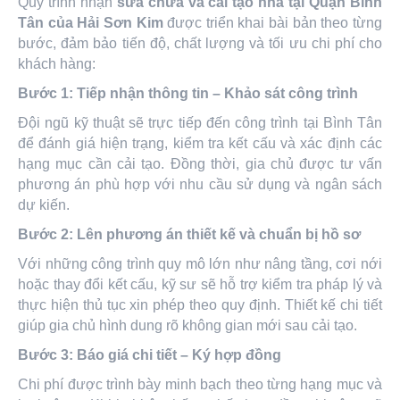
Quy trình nhận
sửa chữa và cải tạo nhà tại Quận Bình
Tân của Hải Sơn Kim
được triển khai bài bản theo từng
bước, đảm bảo tiến độ, chất lượng và tối ưu chi phí cho
khách hàng:
Bước 1: Tiếp nhận thông tin – Khảo sát công trình
Đội ngũ kỹ thuật sẽ trực tiếp đến công trình tại Bình Tân
để đánh giá hiện trạng, kiểm tra kết cấu và xác định các
hạng mục cần cải tạo. Đồng thời, gia chủ được tư vấn
phương án phù hợp với nhu cầu sử dụng và ngân sách
dự kiến.
Bước 2: Lên phương án thiết kế và chuẩn bị hồ sơ
Với những công trình quy mô lớn như nâng tầng, cơi nới
hoặc thay đổi kết cấu, kỹ sư sẽ hỗ trợ kiểm tra pháp lý và
thực hiện thủ tục xin phép theo quy định. Thiết kế chi tiết
giúp gia chủ hình dung rõ không gian mới sau cải tạo.
Bước 3: Báo giá chi tiết – Ký hợp đồng
Chi phí được trình bày minh bạch theo từng hạng mục và