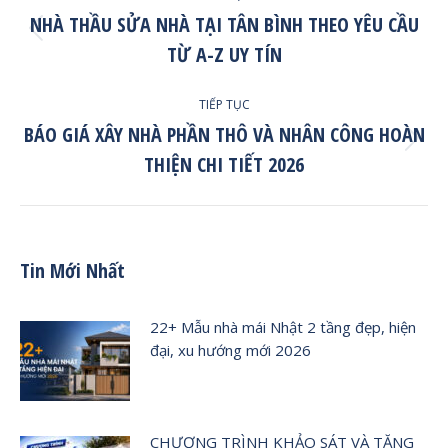
Navigation
NHÀ THẦU SỬA NHÀ TẠI TÂN BÌNH THEO YÊU CẦU
Trở
TỪ A-Z UY TÍN
lại
post:
TIẾP TỤC
BÁO GIÁ XÂY NHÀ PHẦN THÔ VÀ NHÂN CÔNG HOÀN
Tiếp
THIỆN CHI TIẾT 2026
tục
post:
Tin Mới Nhất
22+ Mẫu nhà mái Nhật 2 tầng đẹp, hiện
đại, xu hướng mới 2026
CHƯƠNG TRÌNH KHẢO SÁT VÀ TẶNG