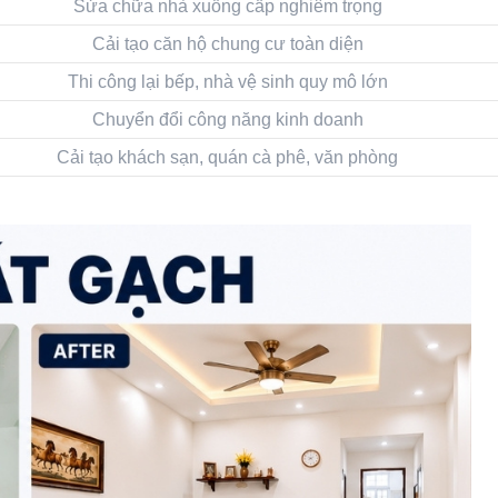
Sửa chữa nhà xuống cấp nghiêm trọng
Cải tạo căn hộ chung cư toàn diện
Thi công lại bếp, nhà vệ sinh quy mô lớn
Chuyển đổi công năng kinh doanh
Cải tạo khách sạn, quán cà phê, văn phòng