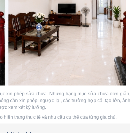
hủ tục xin phép sửa chữa. Những hạng mục sửa chữa đơn giản,
hông cần xin phép; ngược lại, các trường hợp cải tạo lớn, ảnh
ược xem xét kỹ lưỡng.
 hiện trạng thực tế và nhu cầu cụ thể của từng gia chủ.