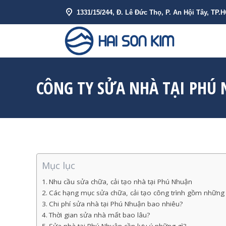
1331/15/244, Đ. Lê Đức Thọ, P. An Hội Tây, TP.
VỀ HẢI SƠN 
CÔNG TY SỬA NHÀ TẠI PHÚ 
Mục lục
Nhu cầu sửa chữa, cải tạo nhà tại Phú Nhuận
Các hạng mục sửa chữa, cải tạo công trình gồm những 
Chi phí sửa nhà tại Phú Nhuận bao nhiêu?
Thời gian sửa nhà mất bao lâu?