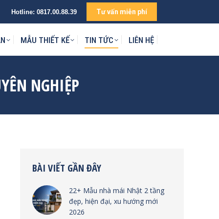
Tư vấn miễn phí
Hotline:
0817.00.88.39
IÊN HỆ
ÁN
MẪU THIẾT KẾ
TIN TỨC
LIÊN HỆ
UYÊN NGHIỆP
BÀI VIẾT GẦN ĐÂY
22+ Mẫu nhà mái Nhật 2 tầng
đẹp, hiện đại, xu hướng mới
2026