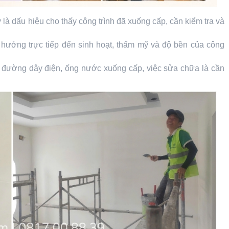
là dấu hiệu cho thấy công trình đã xuống cấp, cần kiểm tra và
h hưởng trực tiếp đến sinh hoạt, thẩm mỹ và độ bền của công
 đường dây điện, ống nước xuống cấp, việc sửa chữa là cần