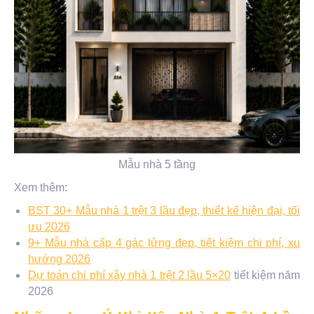
Mẫu nhà 5 tầng
Xem thêm:
BST 30+ Mẫu nhà 1 trệt 3 lầu đẹp, thiết kế hiện đại, tối
ưu 2026
9+ Mẫu nhà cấp 4 gác lửng đẹp, tiết kiệm chi phí, xu
hướng 2026
Dự toán chi phí xây nhà 1 trệt 2 lầu 5×20
tiết kiệm năm
2026