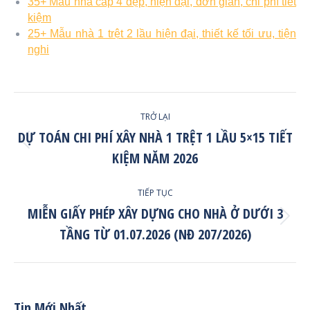
35+ Mẫu nhà cấp 4 đẹp, hiện đại, đơn giản, chi phí tiết
kiệm
25+ Mẫu nhà 1 trệt 2 lầu hiện đại, thiết kế tối ưu, tiện
nghi
Post
TRỞ LẠI
Navigation
DỰ TOÁN CHI PHÍ XÂY NHÀ 1 TRỆT 1 LẦU 5×15 TIẾT
Trở
KIỆM NĂM 2026
lại
post:
TIẾP TỤC
MIỄN GIẤY PHÉP XÂY DỰNG CHO NHÀ Ở DƯỚI 3
Tiếp
TẦNG TỪ 01.07.2026 (NĐ 207/2026)
tục
post:
Tin Mới Nhất