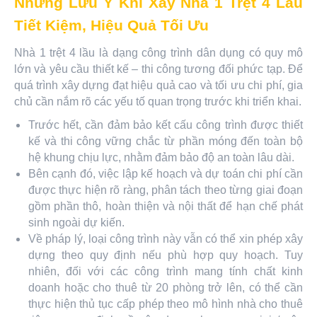
Những Lưu Ý Khi Xây Nhà 1 Trệt 4 Lầu
Tiết Kiệm, Hiệu Quả Tối Ưu
Nhà 1 trệt 4 lầu là dạng công trình dân dụng có quy mô
lớn và yêu cầu thiết kế – thi công tương đối phức tạp. Để
quá trình xây dựng đạt hiệu quả cao và tối ưu chi phí, gia
chủ cần nắm rõ các yếu tố quan trọng trước khi triển khai.
Trước hết, cần đảm bảo kết cấu công trình được thiết
kế và thi công vững chắc từ phần móng đến toàn bộ
hệ khung chịu lực, nhằm đảm bảo độ an toàn lâu dài.
Bên cạnh đó, việc lập kế hoạch và dự toán chi phí cần
được thực hiện rõ ràng, phân tách theo từng giai đoạn
gồm phần thô, hoàn thiện và nội thất để hạn chế phát
sinh ngoài dự kiến.
Về pháp lý, loại công trình này vẫn có thể xin phép xây
dựng theo quy định nếu phù hợp quy hoạch. Tuy
nhiên, đối với các công trình mang tính chất kinh
doanh hoặc cho thuê từ 20 phòng trở lên, có thể cần
thực hiện thủ tục cấp phép theo mô hình nhà cho thuê