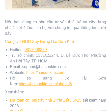
Nếu bạn đang có nhu cầu tư vấn thiết kế và xây dựng
nhà 1 trệt 4 lầu, liên hệ với chúng tôi qua thông tin dưới
đây:
Công ty TNHH Xây Dựng Hải Sơn Kim
Hotline:
0817008839
Trụ sở chính: 1331/15/244, Đ. Lê Đức Thọ, Phường
An Hội Tây, TP. HCM
Email: support@haisonkim.com
Website:
https://haisonkim.com
Hồ sơ năng lực Hải Sơn
Kim:
https://haisonkim.com/about-2/
Xem thêm:
Dự toán chi phí xây nhà 1 trệt 1 lầu 5×15
tiết kiệm năm
2026