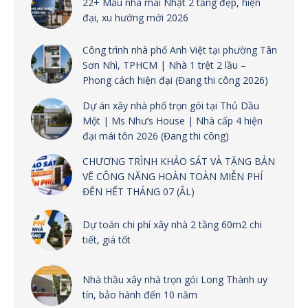
22+ Mẫu nhà mái Nhật 2 tầng đẹp, hiện
đại, xu hướng mới 2026
Công trình nhà phố Anh Việt tại phường Tân
Sơn Nhì, TPHCM | Nhà 1 trệt 2 lầu –
Phong cách hiện đại (Đang thi công 2026)
Dự án xây nhà phố trọn gói tại Thủ Dầu
Một | Ms Như’s House | Nhà cấp 4 hiện
đại mái tôn 2026 (Đang thi công)
CHƯƠNG TRÌNH KHẢO SÁT VÀ TẶNG BẢN
VẼ CÔNG NĂNG HOÀN TOÀN MIỄN PHÍ
ĐẾN HẾT THÁNG 07 (ÂL)
Dự toán chi phí xây nhà 2 tầng 60m2 chi
tiết, giá tốt
Nhà thầu xây nhà trọn gói Long Thành uy
tín, bảo hành đến 10 năm