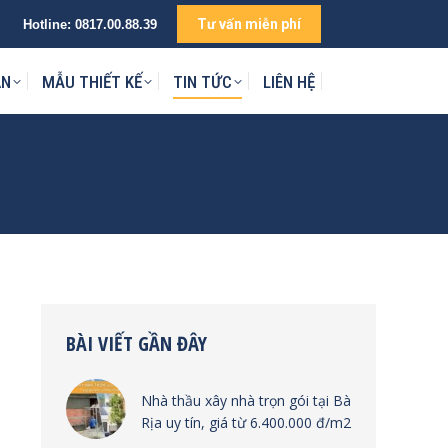
Tư vấn miễn phí
Hotline:
0817.00.88.39
IÊN HỆ
ÁN
MẪU THIẾT KẾ
TIN TỨC
LIÊN HỆ
BÀI VIẾT GẦN ĐÂY
Nhà thầu xây nhà trọn gói tại Bà
Rịa uy tín, giá từ 6.400.000 đ/m2