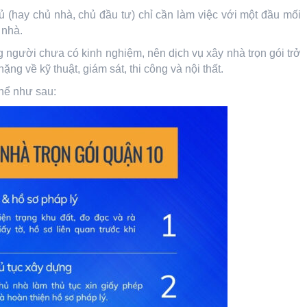
hủ (hay chủ nhà, chủ đầu tư) chỉ cần làm việc với một đầu mối
i nhà.
g người chưa có kinh nghiệm, nên dịch vụ xây nhà trọn gói trở
g về kỹ thuật, giám sát, thi công và nội thất.
thể như sau: