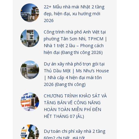
22+ Mẫu nhà mái Nhật 2 tầng
đẹp, hiện đại, xu hướng mới
2026
Công trình nhà phố Anh Việt tại
phường Tân Sơn Nhì, TPHCM |
Nhà 1 trệt 2 lầu – Phong cách
hiện đại (Đang thi công 2026)
Dự án xây nhà phố trọn gói tại
Thủ Dầu Một | Ms Như’s House
| Nhà cấp 4 hiện đại mái tôn
2026 (Đang thi công)
CHƯƠNG TRÌNH KHẢO SÁT VÀ
TẶNG BẢN VẼ CÔNG NĂNG
HOÀN TOÀN MIỄN PHÍ ĐẾN
HẾT THÁNG 07 (ÂL)
Dự toán chi phí xây nhà 2 tầng
60m2 chi tiết, giá tốt