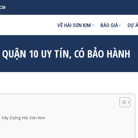
HCM
KIM
BÁO GIÁ
DỰ ÁN
MẪU THIẾT KẾ
TIN TỨC
L
VỀ HẢI SƠN KIM
BÁO GIÁ
DỰ 
 QUẬN 10 UY TÍN, CÓ BẢO HÀNH
HH Xây Dựng Hải Sơn Kim