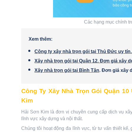
Các hạng mục chính tro
Xem thêm:
Công ty xây nhà trọn gói tại Thủ Đức uy tín. 
Xây nhà trọn gói tại Quận 12. Đơn giá xây 
Xây nhà trọn gói tại Bình Tân
. Đơn giá xây
Công Ty Xây Nhà Trọn Gói Quận 10
Kim
Hải Sơn Kim là đơn vị chuyên cung cấp dịch vụ xây
lĩnh vực xây dựng và nội thất.
Chúng tôi hoạt động đa lĩnh vực, từ tư vấn thiết kế, 