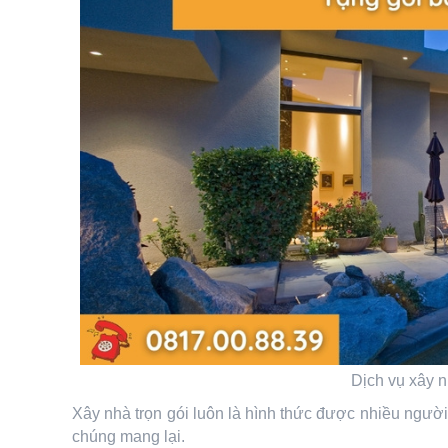
Dịch vụ xây n
Xây nhà trọn gói luôn là hình thức được nhiều người
chúng mang lại.