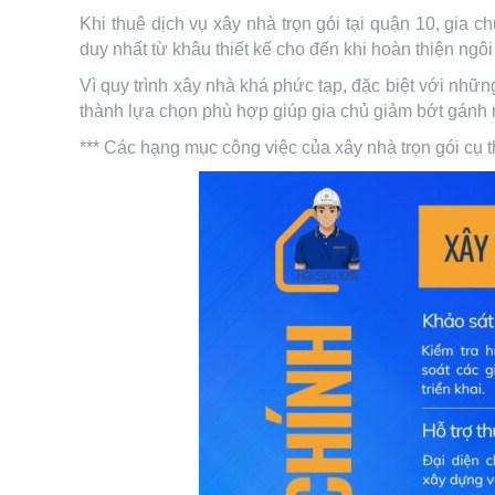
Khi thuê dịch vụ xây nhà trọn gói tại quận 10, gia c
duy nhất từ khâu thiết kế cho đến khi hoàn thiện ngô
Vì quy trình xây nhà khá phức tạp, đặc biệt với nhữn
thành lựa chọn phù hợp giúp gia chủ giảm bớt gánh nặn
*** Các hạng mục công việc của xây nhà trọn gói cụ 