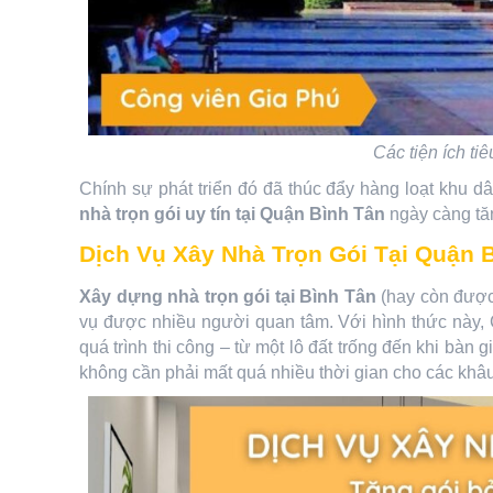
Các tiện ích ti
Chính sự phát triển đó đã thúc đẩy hàng loạt khu d
nhà trọn gói uy tín tại Quận Bình Tân
ngày càng tă
Dịch Vụ Xây Nhà Trọn Gói Tại Quận 
Xây dựng nhà trọn gói tại Bình Tân
(hay còn được 
vụ được nhiều người quan tâm. Với hình thức này, 
quá trình thi công – từ một lô đất trống đến khi bàn
không cần phải mất quá nhiều thời gian cho các khâu 