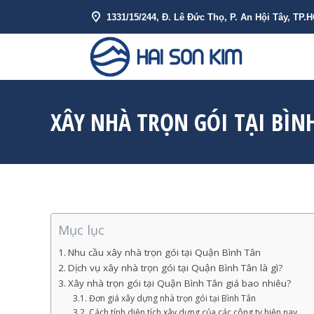
1331/15/244, Đ. Lê Đức Thọ, P. An Hội Tây, TP.
VỀ HẢI SƠN 
XÂY NHÀ TRỌN GÓI TẠI BÌN
Mục lục
Nhu cầu xây nhà trọn gói tại Quận Bình Tân
Dịch vụ xây nhà trọn gói tại Quận Bình Tân là gì?
Xây nhà trọn gói tại Quận Bình Tân giá bao nhiêu?
Đơn giá xây dựng nhà trọn gói tại Bình Tân
Cách tính diện tích xây dựng của các công ty hiện nay