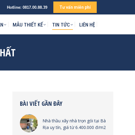
Tư vấn miễn phí
Hotline:
0817.00.88.39
IÊN HỆ
ÁN
MẪU THIẾT KẾ
TIN TỨC
LIÊN HỆ
NHẤT
BÀI VIẾT GẦN ĐÂY
Nhà thầu xây nhà trọn gói tại Bà
Rịa uy tín, giá từ 6.400.000 đ/m2