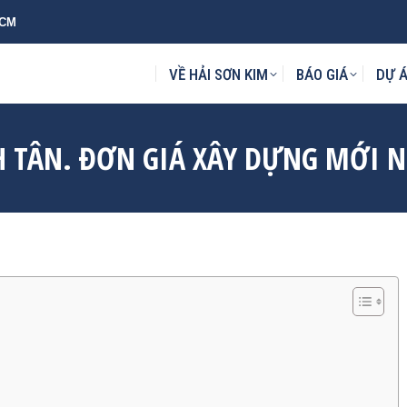
HCM
KIM
BÁO GIÁ
DỰ ÁN
MẪU THIẾT KẾ
TIN TỨC
L
VỀ HẢI SƠN KIM
BÁO GIÁ
DỰ 
H TÂN. ĐƠN GIÁ XÂY DỰNG MỚI 