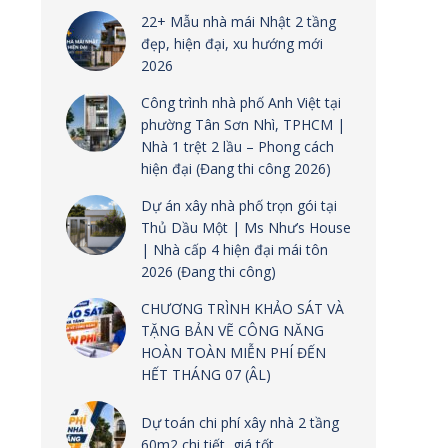
22+ Mẫu nhà mái Nhật 2 tầng
đẹp, hiện đại, xu hướng mới
2026
Công trình nhà phố Anh Việt tại
phường Tân Sơn Nhì, TPHCM |
Nhà 1 trệt 2 lầu – Phong cách
hiện đại (Đang thi công 2026)
Dự án xây nhà phố trọn gói tại
Thủ Dầu Một | Ms Như’s House
| Nhà cấp 4 hiện đại mái tôn
2026 (Đang thi công)
CHƯƠNG TRÌNH KHẢO SÁT VÀ
TẶNG BẢN VẼ CÔNG NĂNG
HOÀN TOÀN MIỄN PHÍ ĐẾN
HẾT THÁNG 07 (ÂL)
Dự toán chi phí xây nhà 2 tầng
60m2 chi tiết, giá tốt