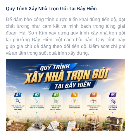
Quy Trình Xây Nhà Trọn Gói Tại Bảy Hiền
Để đảm bảo công trình được triển khai đúng tiến độ, đạt
chất lượng như cam kết và minh bạch trong từng giai
đoạn, Hải Sơn Kim xây dựng quy trình xây nhà trọn gói
tại phường Bảy Hiền một cách bài bản. Quy trình này
giúp gia chủ dễ dàng theo dõi tiến độ, kiểm soát chi phí
và an tâm trong suốt quá trình xây dựng.