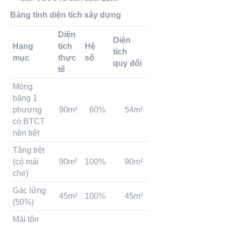
Bảng tính diện tích xây dựng
Diện
Diện
Hạng
tích
Hệ
tích
mục
thực
số
quy đổi
tế
Móng
băng 1
phương
90m²
60%
54m²
có BTCT
nền trệt
Tầng trệt
(có mái
90m²
100%
90m²
che)
Gác lửng
45m²
100%
45m²
(50%)
Mái tôn