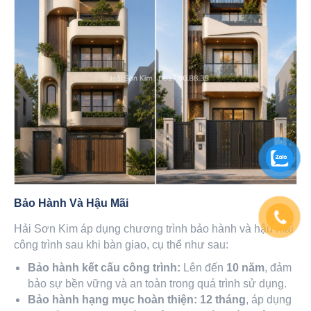
Bảo Hành Và Hậu Mãi
Hải Sơn Kim áp dụng chương trình bảo hành và hậu mãi
công trình sau khi bàn giao, cụ thể như sau:
Bảo hành kết cấu công trình:
Lên đến
10 năm
, đảm
bảo sự bền vững và an toàn trong quá trình sử dụng.
Bảo hành hạng mục hoàn thiện:
12 tháng
, áp dụng