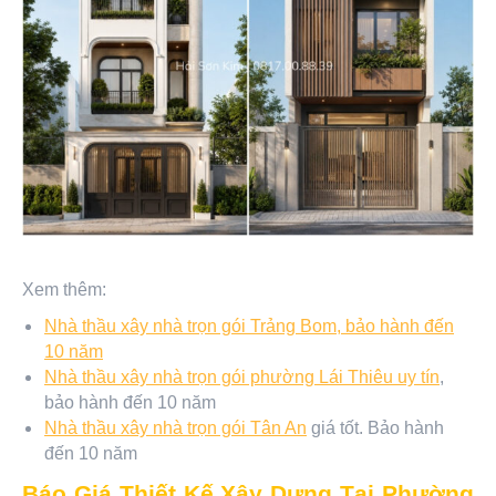
Xem thêm:
Nhà thầu xây nhà trọn gói Trảng Bom, bảo hành đến
10 năm
Nhà thầu xây nhà trọn gói phường Lái Thiêu uy tín
,
bảo hành đến 10 năm
Nhà thầu xây nhà trọn gói Tân An
giá tốt. Bảo hành
đến 10 năm
Báo Giá Thiết Kế Xây Dựng Tại Phường