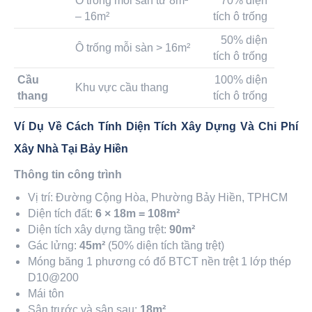
Ô trống mỗi sàn từ 8m²
70% diện
– 16m²
tích ô trống
50% diện
Ô trống mỗi sàn > 16m²
tích ô trống
Cầu
100% diện
Khu vực cầu thang
thang
tích ô trống
Ví Dụ Về Cách Tính Diện Tích Xây Dựng Và Chi Phí
Xây Nhà Tại Bảy Hiền
Thông tin công trình
Vị trí: Đường Cộng Hòa, Phường Bảy Hiền, TPHCM
Diện tích đất:
6 × 18m = 108m²
Diện tích xây dựng tầng trệt:
90m²
Gác lửng:
45m²
(50% diện tích tầng trệt)
Móng băng 1 phương có đổ BTCT nền trệt 1 lớp thép
D10@200
Mái tôn
Sân trước và sân sau:
18m²