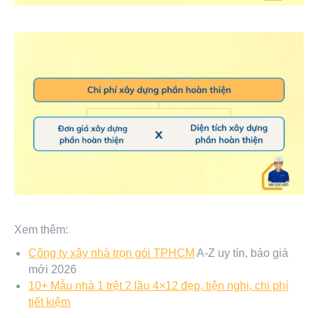
Xem thêm:
Công ty xây nhà trọn gói TPHCM
A-Z uy tín, báo giá
mới 2026
10+ Mẫu nhà 1 trệt 2 lầu 4×12 đẹp, tiện nghi, chi phí
tiết kiệm