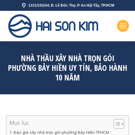
1331/15/244, Đ. Lê Đức Thọ, P. An Hội Tây, TP.HCM
NHÀ THẦU XÂY NHÀ TRỌN GÓI
PHƯỜNG BẢY HIỀN UY TÍN, BẢO HÀNH
10 NĂM
Mục lục
Báo giá xây nhà trọn gói phường Bảy Hiền TPHCM