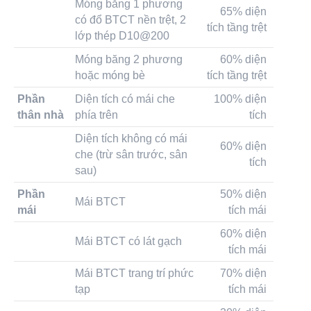
Móng băng 1 phương
65% diện
có đổ BTCT nền trệt, 2
tích tầng trệt
lớp thép D10@200
Móng băng 2 phương
60% diện
hoặc móng bè
tích tầng trệt
Phần
Diện tích có mái che
100% diện
thân nhà
phía trên
tích
Diện tích không có mái
60% diện
che (trừ sân trước, sân
tích
sau)
Phần
50% diện
Mái BTCT
mái
tích mái
60% diện
Mái BTCT có lát gạch
tích mái
Mái BTCT trang trí phức
70% diện
tạp
tích mái