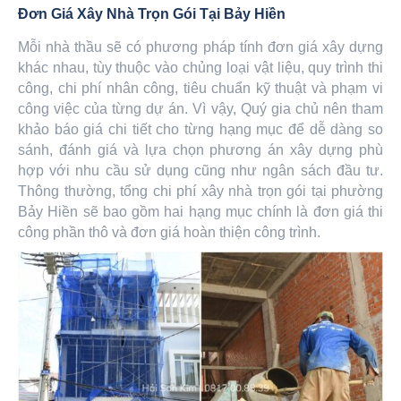
Đơn Giá Xây Nhà Trọn Gói Tại Bảy Hiền
Mỗi nhà thầu sẽ có phương pháp tính đơn giá xây dựng
khác nhau, tùy thuộc vào chủng loại vật liệu, quy trình thi
công, chi phí nhân công, tiêu chuẩn kỹ thuật và phạm vi
công việc của từng dự án. Vì vậy, Quý gia chủ nên tham
khảo báo giá chi tiết cho từng hạng mục để dễ dàng so
sánh, đánh giá và lựa chọn phương án xây dựng phù
hợp với nhu cầu sử dụng cũng như ngân sách đầu tư.
Thông thường, tổng chi phí xây nhà trọn gói tại phường
Bảy Hiền sẽ bao gồm hai hạng mục chính là đơn giá thi
công phần thô và đơn giá hoàn thiện công trình.