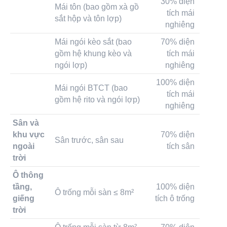
30% diện
Mái tôn (bao gồm xà gồ
tích mái
sắt hộp và tôn lợp)
nghiêng
Mái ngói kèo sắt (bao
70% diện
gồm hệ khung kèo và
tích mái
ngói lợp)
nghiêng
100% diện
Mái ngói BTCT (bao
tích mái
gồm hệ rito và ngói lợp)
nghiêng
Sân và
khu vực
70% diện
Sân trước, sân sau
ngoài
tích sân
trời
Ô thông
tầng,
100% diện
Ô trống mỗi sàn ≤ 8m²
giếng
tích ô trống
trời